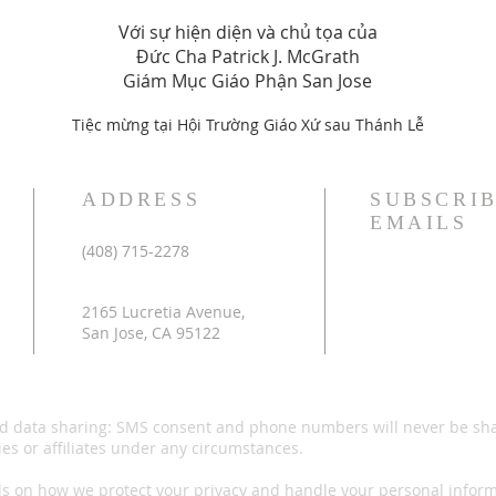
Với sự hiện diện và chủ tọa của
Đức Cha Patrick J. McGrath
Giám Mục Giáo Phận San Jose
Tiệc mừng tại Hội Trường Giáo Xứ sau Thánh Lễ
ADDRESS
SUBSCRIB
EMAILS
(408) 715-2278
2165 Lucretia Avenue,
San Jose, CA 951
22
d data sharing: SMS consent and phone numbers will never be sh
ies or affiliates under any circumstances.
ls on how we protect your privacy and handle your personal inform